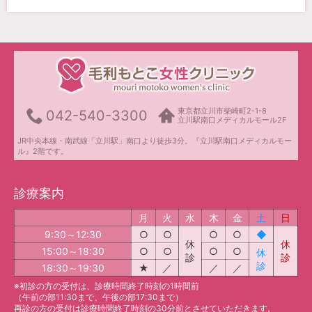
東京都立川市柴崎町2-1-8
042-540-3300
立川駅南口メディカルモール2F
JR中央本線・南武線「立川駅」南口より徒歩3分。『立川駅南口メディカルモー
ル』2階です。
診療案内
月
火
水
木
金
土
日
9:30～12:30
○
○
○
○
◆
休
休
15:00～18:30
○
○
○
○
休
診
診
診
18:30～19:30
★
／
／
／
※初診の方の受付は、診療時間終了時刻の1時間前
（午前の部11:30まで、午後の部17:30まで）
再診の方の受付は診療時間終了時刻の30分前とさせていただきます。