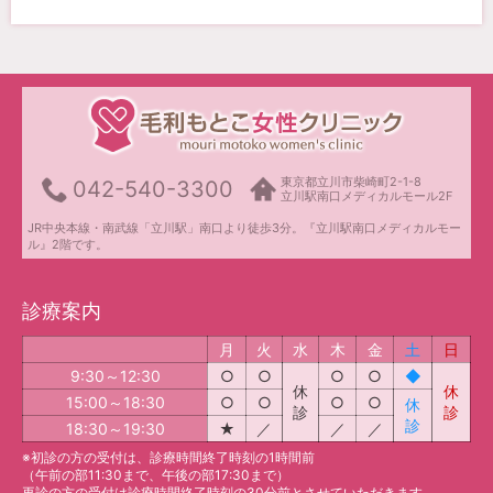
東京都立川市柴崎町2-1-8
042-540-3300
立川駅南口メディカルモール2F
JR中央本線・南武線「立川駅」南口より徒歩3分。『立川駅南口メディカルモー
ル』2階です。
診療案内
月
火
水
木
金
土
日
9:30～12:30
○
○
○
○
◆
休
休
15:00～18:30
○
○
○
○
休
診
診
診
18:30～19:30
★
／
／
／
※初診の方の受付は、診療時間終了時刻の1時間前
（午前の部11:30まで、午後の部17:30まで）
再診の方の受付は診療時間終了時刻の30分前とさせていただきます。