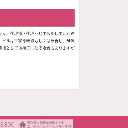
せん。生理痛・生理不順で服用していた途
。ピルは症状を軽減もしくは改善し、身体
作用として血栓症になる場合もありますが
東京都立川市柴崎町2-1-8
-3300
立川駅南口メディカルモール2F