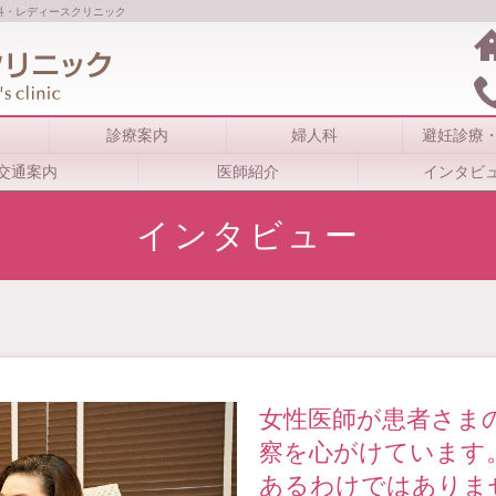
科・レディースクリニック
診療案内
婦人科
避妊診療
交通案内
医師紹介
インタビ
インタビュー
女性医師が患者さま
察を心がけています
あるわけではありま