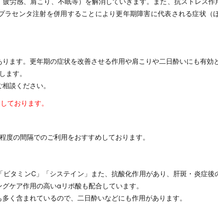
、疲労感、肩こり、不眠等）を解消していきます。また、抗ストレス作
プラセンタ注射を併用することにより更年期障害に代表される症状（
あります。更年期の症状を改善させる作用や肩こりや二日酔いにも有効
します。
ご相談ください。
いしております。
回程度の間隔でのご利用をおすすめしております。
「ビタミンC」「システイン」また、抗酸化作用があり、肝斑・炎症後
ングケア作用の高いαリポ酸も配合しています。
も多く含まれているので、二日酔いなどにも作用があります。