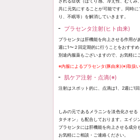
される症状（ほてり感、冷え性、むくみ
共に元気にすることが可能です。同時に
り、不眠等）を解消していきます。
プラセンタ注射(ヒト由来)
プラセンタは肝機能を向上させる作用が
週に1〜２回定期的に行うことをおすすめ
別途内服薬もございますので、お気軽に
※内服によるプラセンタ(豚由来)(※)取扱
肌ケア注射・点滴(※)
注射はスポット的に、点滴は1、2週に1
しみの元であるメラニンを淡色化させる
タチオン」も配合しております。エイジ
プラセンタには肝機能を向上させる成分
お気軽にご相談・ご連絡ください。