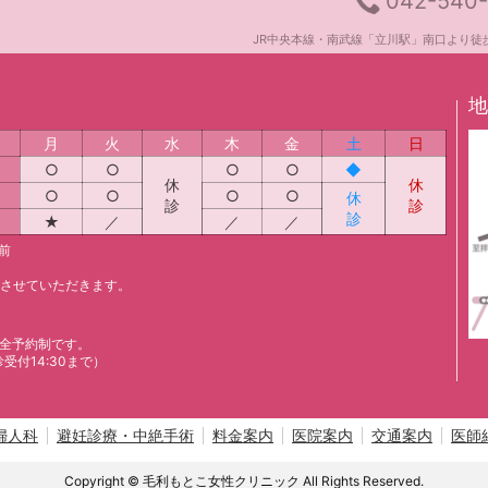
042-540
JR中央本線・南武線「立川駅」南口より徒
地
月
火
水
木
金
土
日
○
○
○
○
◆
休
休
○
○
○
○
休
診
診
診
★
／
／
／
前
とさせていただきます。
全予約制です。
診受付14:30まで）
婦人科
避妊診療・中絶手術
料金案内
医院案内
交通案内
医師
Copyright © 毛利もとこ女性クリニック All Rights Reserved.