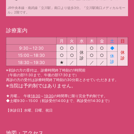
JR中央本線・南武線「立川駅」南口より徒歩3分。『立川駅南口メディカルモー
ル』2階です。
診療案内
月
火
水
木
金
土
日
9:30～12:30
○
○
○
○
◆
休
休
15:00～18:30
○
○
○
○
休
診
診
診
18:30～19:30
★
／
／
／
※初診の方の受付は、診療時間終了時刻の1時間前
（午前の部11:30まで、午後の部17:30まで）
再診の方の受付は診療時間終了時刻の30分前とさせていただきます。
※
当院は予約制ではありません。
★
月曜… 午後
18:30
～
19:30
の時間帯に限り完全予約制です。
◆
土曜9:30～15:00（初診受付14:00まで、再診受付14:30まで）
【休診日】水曜、日曜、祝日
地図・アクセス