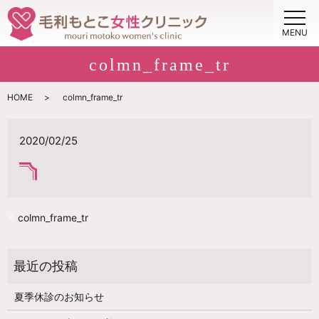
MENU
colmn_frame_tr
HOME
colmn_frame_tr
2020/02/25
colmn_frame_tr
夏季休診のお知らせ