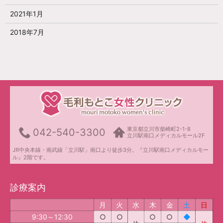
2021年1月
2018年7月
東京都立川市柴崎町2-1-8
042-540-3300
立川駅南口メディカルモール2F
JR中央本線・南武線「立川駅」南口より徒歩3分。『立川駅南口メディカルモー
ル』2階です。
診療案内
月
火
水
木
金
土
日
9:30～12:30
○
○
○
○
◆