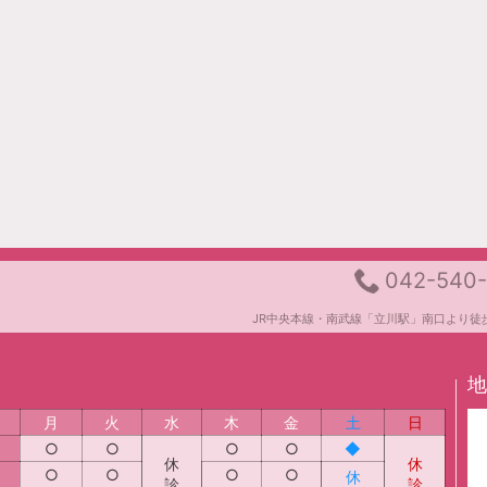
042-540
JR中央本線・南武線「立川駅」南口より徒
地
月
火
水
木
金
土
日
○
○
○
○
◆
休
休
○
○
○
○
休
診
診