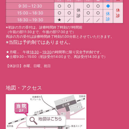
9:30～12:30
○
○
○
○
◆
休
休
15:00～18:30
○
○
○
○
休
診
診
診
18:30～19:30
★
／
／
／
※初診の方の受付は、診療時間終了時刻の1時間前
（午前の部11:30まで、午後の部17:30まで）
再診の方の受付は診療時間終了時刻の30分前とさせていただきます。
※
当院は予約制ではありません。
★
月曜… 午後
18:30
～
19:30
の時間帯に限り完全予約制です。
◆
土曜9:30～15:00（初診受付14:00まで、再診受付14:30まで）
【休診日】水曜、日曜、祝日
地図・アクセス