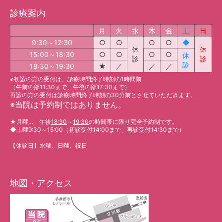
診療案内
月
火
水
木
金
土
日
9:30～12:30
○
○
○
○
◆
休
休
15:00～18:30
○
○
○
○
休
診
診
診
18:30～19:30
★
／
／
／
※初診の方の受付は、診療時間終了時刻の1時間前
（午前の部11:30まで、午後の部17:30まで）
再診の方の受付は診療時間終了時刻の30分前とさせていただきます。
※
当院は予約制ではありません。
★
月曜… 午後
18:30
～
19:30
の時間帯に限り完全予約制です。
◆
土曜9:30～15:00（初診受付14:00まで、再診受付14:30まで）
【休診日】水曜、日曜、祝日
地図・アクセス