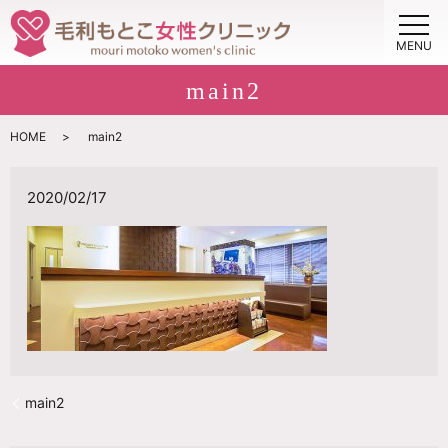
MENU
main2
HOME
main2
2020/02/17
main2