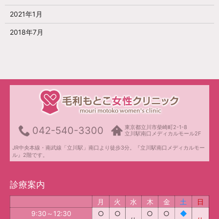
2021年1月
2018年7月
東京都立川市柴崎町2-1-8
042-540-3300
立川駅南口メディカルモール2F
JR中央本線・南武線「立川駅」南口より徒歩3分。『立川駅南口メディカルモー
ル』2階です。
診療案内
月
火
水
木
金
土
日
9:30～12:30
○
○
○
○
◆