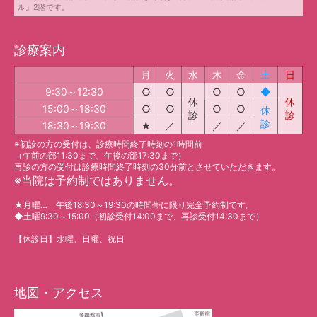
ル』2階です。
診療案内
月
火
水
木
金
土
日
9:30～12:30
○
○
○
○
◆
休
休
15:00～18:30
○
○
○
○
休
診
診
診
18:30～19:30
★
／
／
／
※初診の方の受付は、診療時間終了時刻の1時間前
（午前の部11:30まで、午後の部17:30まで）
再診の方の受付は診療時間終了時刻の30分前とさせていただきます。
※
当院は予約制ではありません。
★
月曜… 午後
18:30
～
19:30
の時間帯に限り完全予約制です。
◆
土曜9:30～15:00（初診受付14:00まで、再診受付14:30まで）
【休診日】水曜、日曜、祝日
地図・アクセス